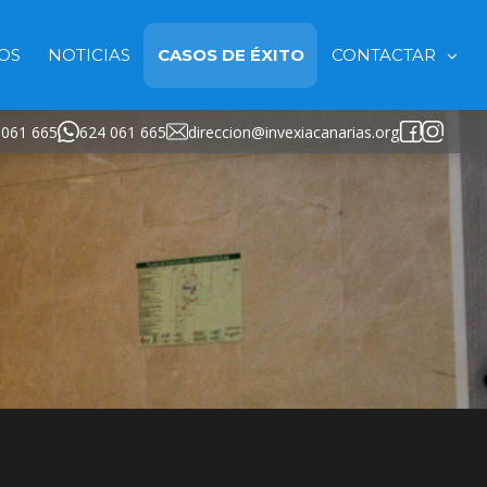
IOS
NOTICIAS
CASOS DE ÉXITO
CONTACTAR
 061 665
624 061 665
direccion@invexiacanarias.org