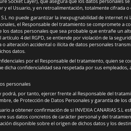
cure Socket Layer), que asegura que los datos personales se 
or y el Usuario, y en retroalimentación, totalmente cifrada o
L no puede garantizar la inexpugnabilidad de internet ni l
onales, el Responsable del tratamiento se compromete a com
e los datos personales que sea probable que entrañe un alto
l artículo 4 del RGPD, se entiende por violación de la seguri
 o alteración accidental o ilícita de datos personales trans
ichos datos.
fidenciales por el Responsable del tratamiento, quien se c
ue dicha confidencialidad sea respetada por sus empleados, a
tos personales
 podrá, por tanto, ejercer frente al Responsable del tratam
embre, de Protección de Datos Personales y garantía de los d
uario a obtener confirmación de si INVEXIA CANARIAS S.L est
bre sus datos concretos de carácter personal y del tratamie
rmación disponible sobre el origen de dichos datos y los dest