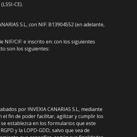
 (LSSI-CE).
ANARIAS S.L, con NIF: B13904552 (en adelante,
NIF/CIF: e inscrito en: con los siguientes
to son los siguientes:
ecabados por INVEXIA CANARIAS S.L, mediante
fin de poder facilitar, agilizar y cumplir los
se establezca en los formularios que este
el RGPD y la LOPD-GDD, salvo que sea de