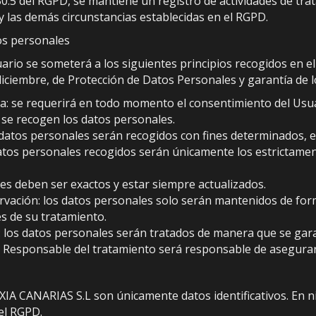
 30.5 del RGPD, se mantiene un registro de actividades de tra
 y las demás circunstancias establecidas en el RGPD.
tos personales
rio se someterá a los siguientes principios recogidos en el a
diciembre, de Protección de Datos Personales y garantía de l
encia: se requerirá en todo momento el consentimiento del U
s se recogen los datos personales.
os datos personales serán recogidos con fines determinados, ex
datos personales recogidos serán únicamente los estrictamen
les deben ser exactos y estar siempre actualizados.
ervación: los datos personales solo serán mantenidos de form
es de su tratamiento.
d: los datos personales serán tratados de manera que se gara
el Responsable del tratamiento será responsable de asegurar
XIA CANARIAS S.L son únicamente datos identificativos. En n
del RGPD.